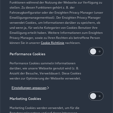
Funktionen während der Nutzung der Webseite zur Verfügung zu
stellen. Zu diesen Funktionen gehört z. B. der
Fahrzeugkonfigurator oder der Ensighten Privacy Manager (unser
Einwilligungsmanagementtool). Der Ensighten Privacy Manager
Zurück nach oben
verwendet Cookies, um Informationen darüber zu speichern, ob
und wenn ja, für welche Kategorien von Cookies Benutzer ihre
Einwilligung erteilt haben. Weitere Informationen zum Ensighten
Modelle
Privacy Manager, sowie zu Ihren Rechten als betroffene Person
können Sie in unserer
Cookie Richtlinie
nachlesen.
Kaufen & leasen
Alle Modelle
Performance Cookies
Modelle vergleichen
Service & Zubehör
Performance Cookies sammeln Informationen
Neuwagensuche
darüber, wie unsere Webseite genutzt wird (z. B.
Elektromodelle
Anzahl der Besuche, Verweildauer). Diese Cookies
Gebrauchtwagensuche
Support
werden zur Optimierung der Webseite verwendet.
Saisonale Angebote
Plug-in-Hybride
Gebrauchtwagen
Einstellungen anpassen
Audi Services
Über Audi
Kundenservice
Finanzierung
Marketing Cookies
Garantie
Händlersuche
Aktionen & Angebote
Unternehmen
Marketing Cookies werden verwendet, um für die
Audi digital services
Benutzer relevantere und auf deren Interessen