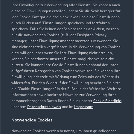
64823 Groß-Umstadt
Ihre Einwilligung zur Verwendung aller Dienste. Sie können auch
einzelne Einwilligungen erteilen, indem Sie die Schieberegler für
jede Cookie-Kategorie einzeln anklicken und diese Einstellungen
06078 93200
durch Klicken auf "Einstellungen speichern und fortfahren"
speichern. Falls Sie keinen der Schieberegler anklicken, werden
info@auto-schuetz.de
nur die notwendigen Cookies (z. B. der Ensighten Privacy
Manager, unser Einwilligungsmanagementtool) verwendet. Sie
sind nicht gesetzlich verpflichtet, in die Verwendung von Cookies
Kontaktdaten herunterladen
einzuwilligen, aber wenn Sie Ihre Einwilligung nicht erteilen,
können Sie bestimmte unserer Dienste möglicherweise nicht
nutzen. Sie können Ihre Cookie-Einstellungen anhand der unten
aufgeführten Kategorien von Cookies verwalten. Sie können Ihre
Öffnungszeiten
Einwilligung jederzeit mit Wirkung zum Zeitpunkt des Widerrufs
widerrufen. Für den Widerruf der Einwilligung beachten Sie bitte
die "Cookie-Einstellungen" in der Fußzeile der Webseite. Weitere
Informationen sowie konkrete Hinweise zur Verwendung Ihrer
Service
personenbezogenen Daten finden Sie in unserer
Cookie Richtlinie
,
Geschlossen
,
öffnet am
Freitag 07:00
unserem
Datenschutzhinweis
und im
Impressum
.
Notwendige Cookies
Teile- & Zubehörverkauf
Geschlossen
,
öffnet am
Freitag 07:30
Notwendige Cookies werden benötigt, um Ihnen grundlegende